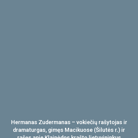
Hermanas Zudermanas – vokiečių rašytojas ir
dramaturgas, gimęs Macikuose (Šilutės r.) ir
rašęs apie Klaipėdos krašto lietuvininkus